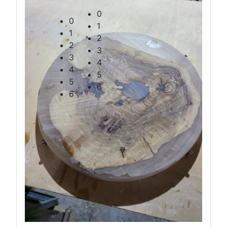
Orologio
VASSOIO
Primo orologio
0
0
1
1
2
2
3
3
4
4
5
5
6
6