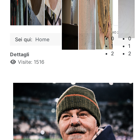
OROLOGIO 2
Quadro
0
0
Sei qui:
Home
1
1
2
2
Dettagli
Visite: 1516
Lampada
0
1
2
3