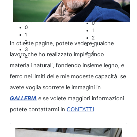
Tavola
VIOLINO
Primo lavoro
0
0
1
1
2
2
In queste pagine, potete vedere qualche
3
3
4
lavoro che ho realizzato impiegando
4
materiali naturali, fondendo insieme legno, e
ferro nei limiti delle mie modeste capacità. se
avete voglia scorrete le immagini in
GALLERIA
e se volete maggiori informazioni
potete contattarmi in
CONTATTI